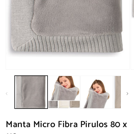
Ab
c
m
2
e
m
Abrir
conteúdo
multimédia
1
em
modal
Manta Micro Fibra Pirulos 80 x