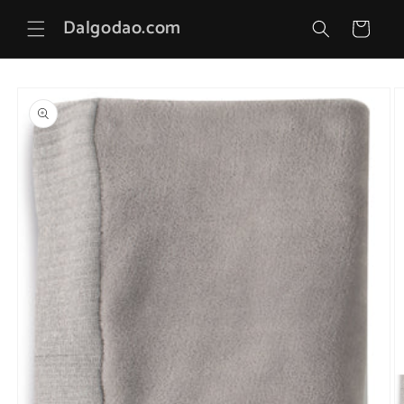
Saltar
para o
Dalgodao.com
Carrinho
conteúdo
Saltar para
a
informação
do produto