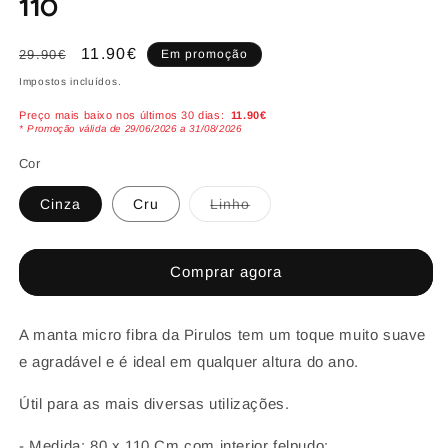
110
Preço
Preço
11.90€
29.90€
Em promoção
normal
de
Impostos incluídos.
saldo
Preço mais baixo nos últimos 30 dias:
11.90€
* Promoção válida de 29/06/2026 a 31/08/2026
Cor
Variante
Cinza
Cru
Linho
esgotada
ou
indisponível
Comprar agora
A manta micro fibra da Pirulos tem um toque muito suave
e agradável e é ideal em qualquer altura do ano.
Útil para as mais diversas utilizações.
- Medida: 80 x 110 Cm com interior felpudo;